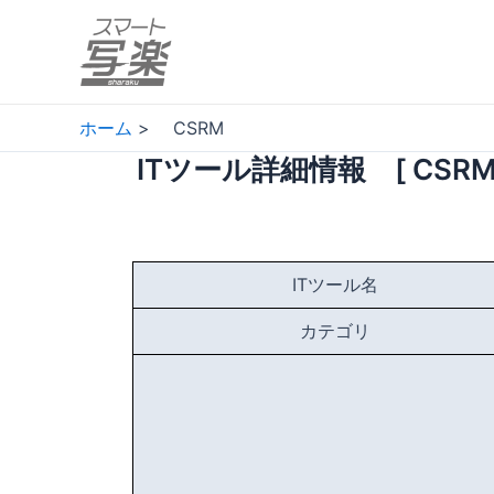
内
容
を
ス
キ
ホーム
CSRM
ッ
ITツール詳細情報 [ CSRM 
プ
ITツール名
カテゴリ