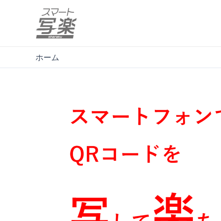
内
容
を
ス
キ
ホーム
ッ
プ