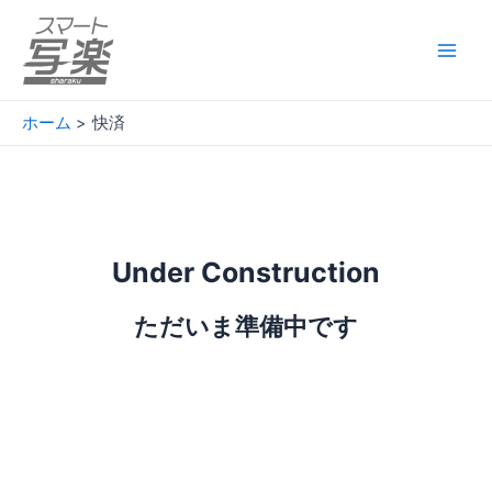
内
容
を
Main
ス
Men
キ
ホーム
快済
ッ
プ
Under Construction
ただいま準備中です