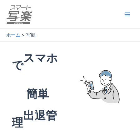
内
容
を
Main
ス
Men
キ
ホーム
写勤
ッ
プ
スマホ
で
簡単
出退管
理