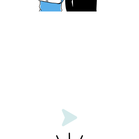
紙での勤怠管理に限界を感じている
複数の拠点で勤務する従業員の勤怠を一元管
理したい
リモートワークが増え勤怠管理業務が煩雑化
している